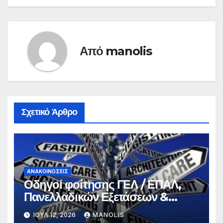
Από
manolis
Σχετικό Άρθρο
ΑΝΑΚΟΙΝΏΣΕΙΣ
Οδηγοί φοίτησης ΓΕΛ / ΕΠΑΛ,
Πανελλαδικών Εξετάσεων &
Σπουδών
ΙΟΎΛ 12, 2026
MANOLIS