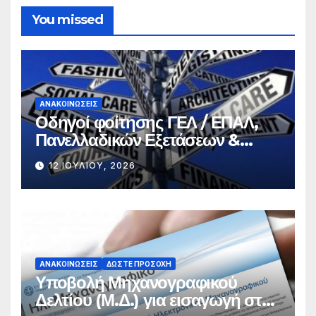
You missed
ΑΝΑΚΟΙΝΏΣΕΙΣ
Οδηγοί φοίτησης ΓΕΛ / ΕΠΑΛ,
Πανελλαδικών Εξετάσεων &
Σπουδών
12 ΙΟΥΛΊΟΥ, 2026
ΑΝΑΚΟΙΝΏΣΕΙΣ
ΔΏΣΤΕ ΠΡΟΣΟΧΉ
Υποβολή Μηχανογραφικού
Δελτίου (Μ.Δ.) για εισαγωγή στην