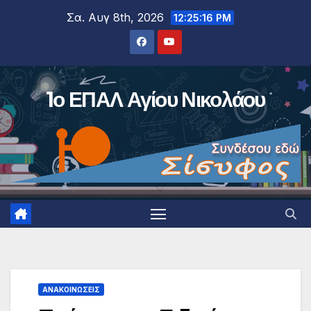
Μετάβαση
Σα. Αυγ 8th, 2026
12:25:16 PM
στο
περιεχόμενο
1ο ΕΠΑΛ Αγίου Νικολάου
ΑΝΑΚΟΙΝΏΣΕΙΣ