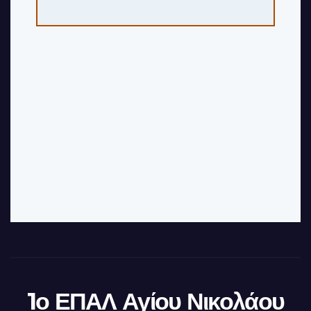
1ο ΕΠΑΛ Αγίου Νικολάου