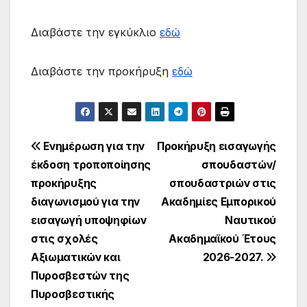
Διαβάστε την εγκύκλιο
εδώ
Διαβάστε την προκήρυξη
εδώ
Πλοήγηση
Ενημέρωση για την
Προκήρυξη εισαγωγής
έκδοση τροποποίησης
σπουδαστών/
άρθρων
προκήρυξης
σπουδαστριών στις
διαγωνισμού για την
Ακαδημίες Εμπορικού
εισαγωγή υποψηφίων
Ναυτικού
στις σχολές
Ακαδημαϊκού Έτους
Αξιωματικών και
2026-2027.
Πυροσβεστών της
Πυροσβεστικής