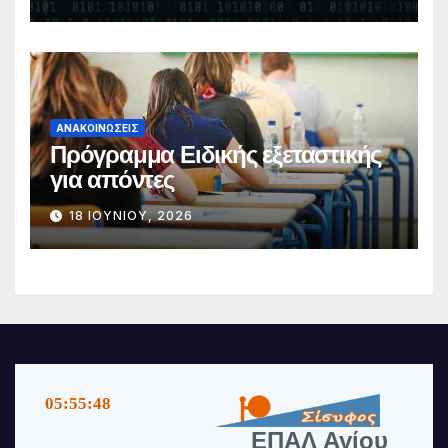
μετεγγραφής μαθητών/τριών σε
ΓΕ.Λ., ΕΠΑ.Λ. και Π.ΕΠΑ.Λ., για το
σχολικό έτος 2026-2027
ΑΝΑΚΟΙΝΏΣΕΙΣ
Πρόγραμμα Ειδικής εξεταστικής
για απόντες
18 ΙΟΥΝΊΟΥ, 2026