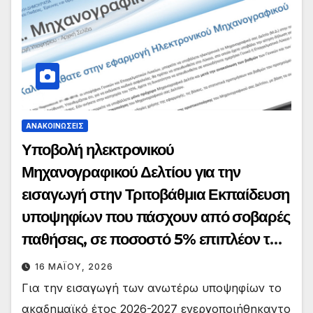
ΑΝΑΚΟΙΝΏΣΕΙΣ
Υποβολή ηλεκτρονικού
Μηχανογραφικού Δελτίου για την
εισαγωγή στην Τριτοβάθμια Εκπαίδευση
υποψηφίων που πάσχουν από σοβαρές
παθήσεις, σε ποσοστό 5% επιπλέον των
θέσεων εισακτέων, έτους 2026
16 ΜΑΪ́ΟΥ, 2026
Για την εισαγωγή των ανωτέρω υποψηφίων το
ακαδημαϊκό έτος 2026-2027 ενεργοποιήθηκαντο